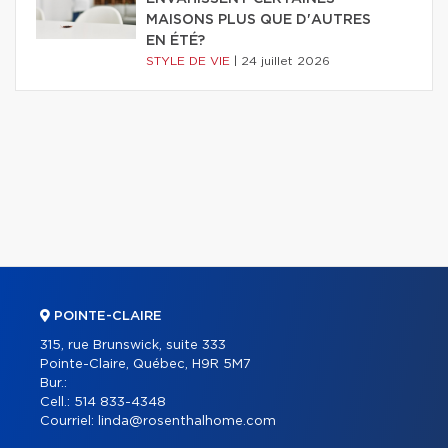
MAISONS PLUS QUE D'AUTRES
EN ÉTÉ?
STYLE DE VIE
|
24 juillet 2026
POINTE-CLAIRE
315, rue Brunswick, suite 333
Pointe-Claire, Québec, H9R 5M7
Bur.:
Cell.:
514 833-4348
Courriel:
linda@rosenthalhome.com