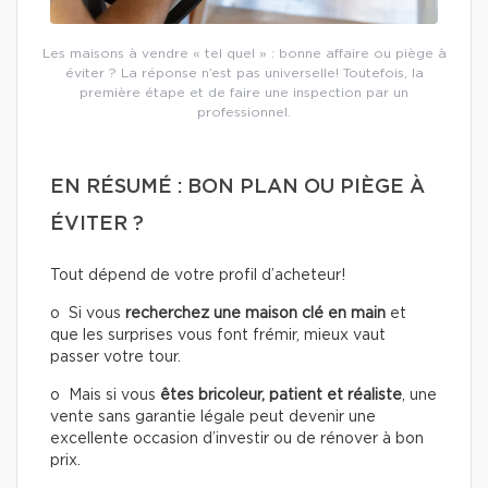
Les maisons à vendre « tel quel » : bonne affaire ou piège à
éviter ? La réponse n’est pas universelle! Toutefois, la
première étape et de faire une inspection par un
professionnel.
EN RÉSUMÉ : BON PLAN OU PIÈGE À
ÉVITER ?
Tout dépend de votre profil d’acheteur!
o Si vous
recherchez une
maison clé en main
et
que les surprises vous font frémir, mieux vaut
passer votre tour.
o Mais si vous
êtes bricoleur, patient et réaliste
, une
vente sans garantie légale peut devenir une
excellente occasion d’investir ou de rénover à bon
prix.